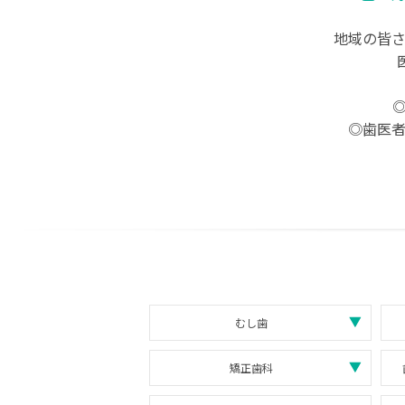
地域の皆
◎歯医
むし歯
矯正歯科