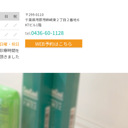
〒299-0110
日
祝
千葉県市原市姉崎東２丁目２番地６
KTビル1階
／
／
0436-60-1128
tel.
／
／
WEB予約はこちら
日曜・祝日
の診療時間を
て頂きました