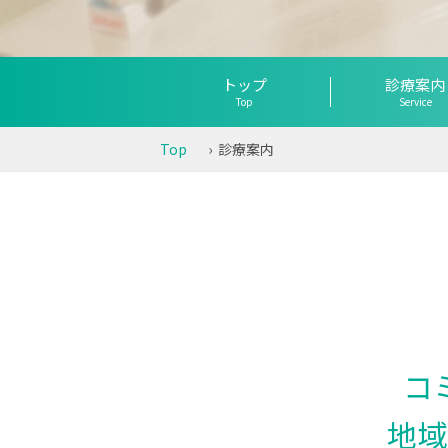
トップ
診療案内
Top
Service
Top
› 診療案内
コ
地域