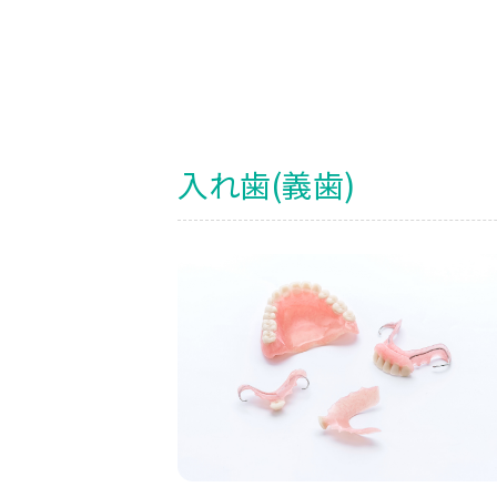
入れ歯(義歯)