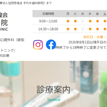
療法人社団悠煌会 手代木歯科医院】まで
診療時間
月
火
水
木
金
土
9:00～13:00
●
●
／
●
●
●
14:30～18:00
●
●
／
●
●
●
休診日：水曜・
歯科口腔外科（親知
2026年8月1日以降平日
19時終了から18時終了に変更させ
トニング/
科診療
診療案内
Service